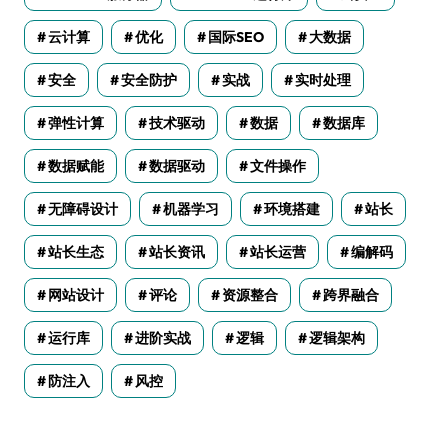
云计算
优化
国际SEO
大数据
安全
安全防护
实战
实时处理
弹性计算
技术驱动
数据
数据库
数据赋能
数据驱动
文件操作
无障碍设计
机器学习
环境搭建
站长
站长生态
站长资讯
站长运营
编解码
网站设计
评论
资源整合
跨界融合
运行库
进阶实战
逻辑
逻辑架构
防注入
风控