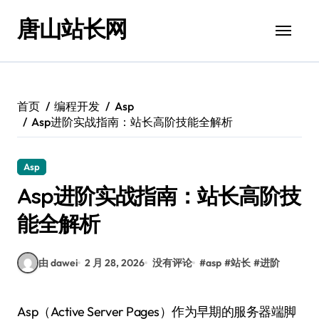
跳
唐山站长网
转
到
内
容
首页
编程开发
Asp
Asp进阶实战指南：站长高阶技能全解析
Asp
Asp进阶实战指南：站长高阶技
能全解析
由 dawei
2 月 28, 2026
没有评论
#
asp
#
站长
#
进阶
Asp（Active Server Pages）作为早期的服务器端脚