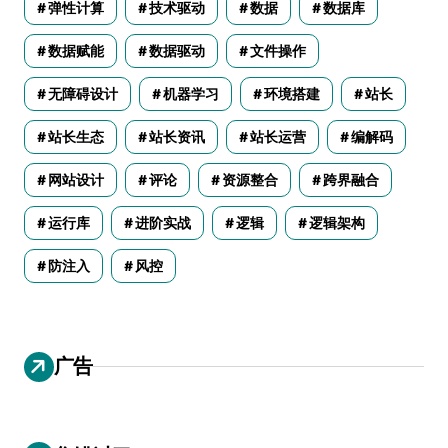
弹性计算
技术驱动
数据
数据库
数据赋能
数据驱动
文件操作
无障碍设计
机器学习
环境搭建
站长
站长生态
站长资讯
站长运营
编解码
网站设计
评论
资源整合
跨界融合
运行库
进阶实战
逻辑
逻辑架构
防注入
风控
广告