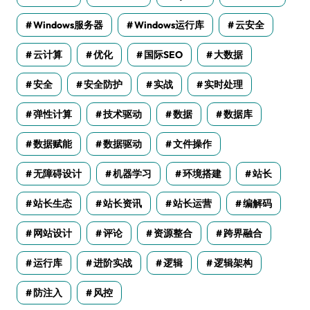
Windows服务器
Windows运行库
云安全
云计算
优化
国际SEO
大数据
安全
安全防护
实战
实时处理
弹性计算
技术驱动
数据
数据库
数据赋能
数据驱动
文件操作
无障碍设计
机器学习
环境搭建
站长
站长生态
站长资讯
站长运营
编解码
网站设计
评论
资源整合
跨界融合
运行库
进阶实战
逻辑
逻辑架构
防注入
风控