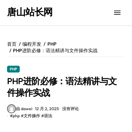
跳
唐山站长网
转
到
内
容
首页
编程开发
PHP
PHP进阶必修：语法精讲与文件操作实战
PHP
PHP进阶必修：语法精讲与文
件操作实战
由 dawei
12 月 2, 2025
没有评论
#
php
#
文件操作
#
语法