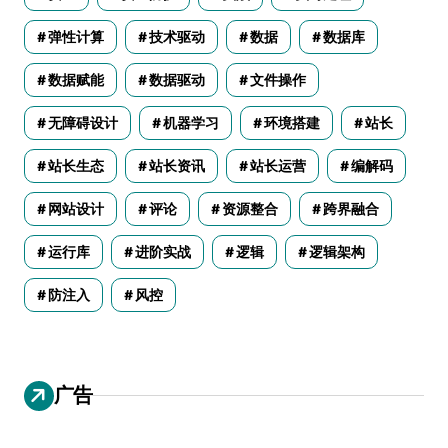
弹性计算
技术驱动
数据
数据库
数据赋能
数据驱动
文件操作
无障碍设计
机器学习
环境搭建
站长
站长生态
站长资讯
站长运营
编解码
网站设计
评论
资源整合
跨界融合
运行库
进阶实战
逻辑
逻辑架构
防注入
风控
广告