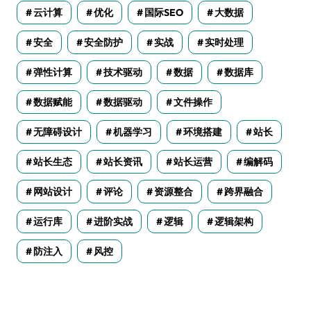
云计算
优化
国际SEO
大数据
安全
安全防护
实战
实时处理
弹性计算
技术驱动
数据
数据库
数据赋能
数据驱动
文件操作
无障碍设计
机器学习
环境搭建
站长
站长生态
站长资讯
站长运营
编解码
网站设计
评论
资源整合
跨界融合
运行库
进阶实战
逻辑
逻辑架构
防注入
风控