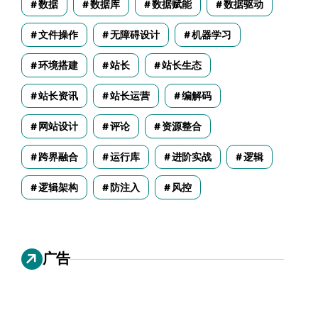
数据
数据库
数据赋能
数据驱动
文件操作
无障碍设计
机器学习
环境搭建
站长
站长生态
站长资讯
站长运营
编解码
网站设计
评论
资源整合
跨界融合
运行库
进阶实战
逻辑
逻辑架构
防注入
风控
广告