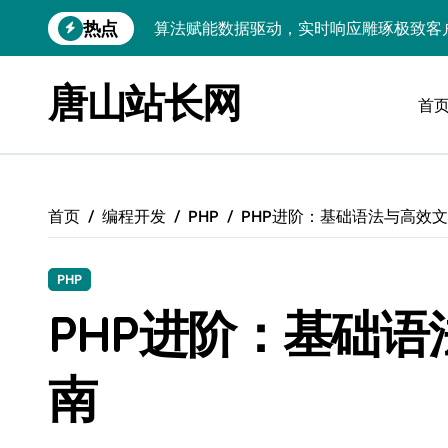
算法赋能数据驱动，实时响应雕琢极致客
跳
热点
转
技术护航：Android大数据引擎，实时
到
内
唐山站长网
技术赋能：科技筑基实时引擎，智驱大数
容
首
技术破局：实时引擎赋能数据洪流，重塑
大数据架构下实时引擎优化：技术革新驱
技术赋能：实时数据处理引擎驱动企业大
首页
编程开发
PHP
PHP进阶：基础语法与高效
大数据赋能运维：实时处理提效，精准调
PHP
技术赋能：构建高效实时引擎，驱动多媒
PHP进阶：基础
Go语言赋能大数据：实时引擎构建与科
数据引擎科技赋能：实时处理驱动效能实
南