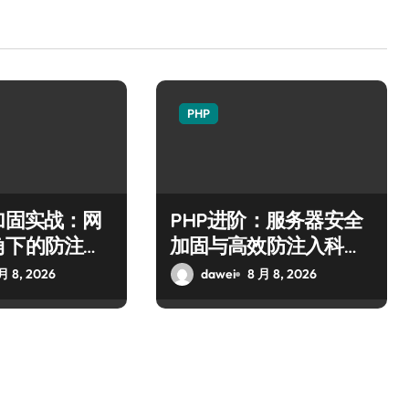
PHP
加固实战：网
PHP进阶：服务器安全
角下的防注入
加固与高效防注入科技
策略全解析
月 8, 2026
dawei
8 月 8, 2026