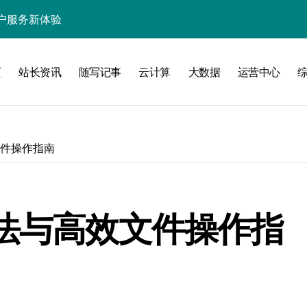
户服务新体验
处理引领数据流新纪元
据秒级决策响应
页
站长资讯
随写记事
云计算
大数据
运营中心
大数据处理新科技
动数据处理效能跃升
数据科技新飞跃
文件操作指南
控信息流
体大数据处理革新
语法与高效文件操作指
技驱动的性能优化术
现飞跃增长