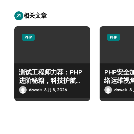
相关文章
PHP
PHP
测试工程师力荐：PHP
PHP安全
进阶秘籍，科技护航安
络运维视
全防注入
技术进阶
dawei
8 月 8, 2026
dawei
8 