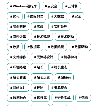
Windows运行库
云安全
云计算
优化
国际SEO
大数据
安全
安全防护
实战
实时处理
弹性计算
技术赋能
技术驱动
数据
数据库
数据赋能
数据驱动
文件操作
无障碍设计
机器学习
环境搭建
站长
站长生态
站长资讯
站长运营
编解码
网站设计
评论
资源整合
跨界融合
运行库
进阶实战
逻辑