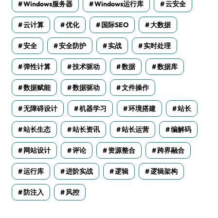
Windows服务器
Windows运行库
云安全
云计算
优化
国际SEO
大数据
安全
安全防护
实战
实时处理
弹性计算
技术驱动
数据
数据库
数据赋能
数据驱动
文件操作
无障碍设计
机器学习
环境搭建
站长
站长生态
站长资讯
站长运营
编解码
网站设计
评论
资源整合
跨界融合
运行库
进阶实战
逻辑
逻辑架构
防注入
风控