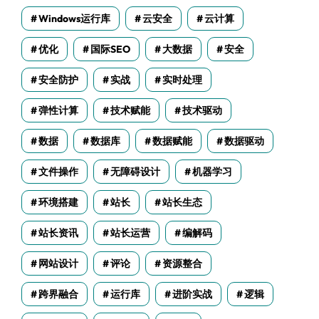
Windows运行库
云安全
云计算
优化
国际SEO
大数据
安全
安全防护
实战
实时处理
弹性计算
技术赋能
技术驱动
数据
数据库
数据赋能
数据驱动
文件操作
无障碍设计
机器学习
环境搭建
站长
站长生态
站长资讯
站长运营
编解码
网站设计
评论
资源整合
跨界融合
运行库
进阶实战
逻辑