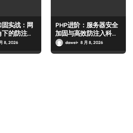
加固实战：网
PHP进阶：服务器安全
角下的防注入
加固与高效防注入科技
策略全解析
月 8, 2026
dawei
8 月 8, 2026