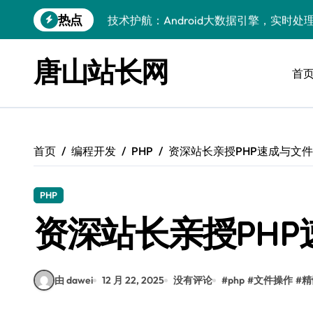
跳
热点
技术护航：Android大数据引擎，实时
转
到
技术赋能：科技筑基实时引擎，智驱大数
内
唐山站长网
容
首
技术破局：实时引擎赋能数据洪流，重塑
大数据架构下实时引擎优化：技术革新驱
技术赋能：实时数据处理引擎驱动企业大
首页
编程开发
PHP
资深站长亲授PHP速成与文
大数据赋能运维：实时处理提效，精准调
技术赋能：构建高效实时引擎，驱动多媒
PHP
Go语言赋能大数据：实时引擎构建与科
资深站长亲授PH
数据引擎科技赋能：实时处理驱动效能实
由 dawei
12 月 22, 2025
没有评论
#
php
#
文件操作
#
精