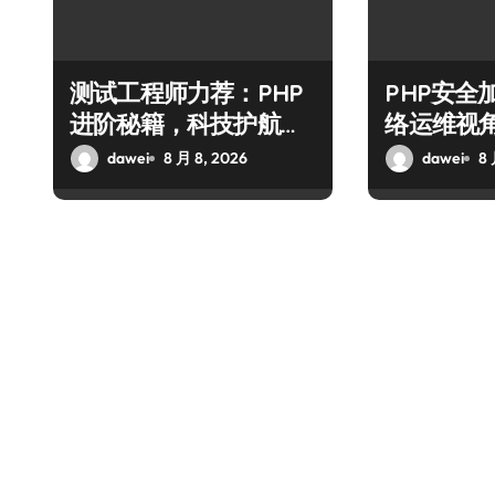
测试工程师力荐：PHP
PHP安全
进阶秘籍，科技护航安
络运维视
全防注入
技术进阶
dawei
8 月 8, 2026
dawei
8 