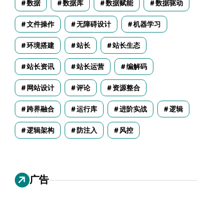
数据
数据库
数据赋能
数据驱动
文件操作
无障碍设计
机器学习
环境搭建
站长
站长生态
站长资讯
站长运营
编解码
网站设计
评论
资源整合
跨界融合
运行库
进阶实战
逻辑
逻辑架构
防注入
风控
广告