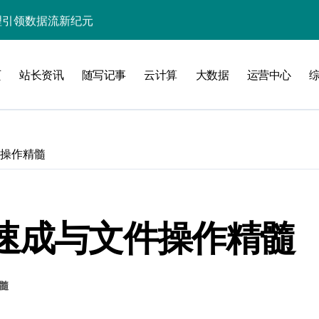
处理引领数据流新纪元
据秒级决策响应
页
站长资讯
随写记事
云计算
大数据
运营中心
大数据处理新科技
动数据处理效能跃升
数据科技新飞跃
件操作精髓
控信息流
体大数据处理革新
技驱动的性能优化术
P速成与文件操作精髓
现飞跃增长
髓