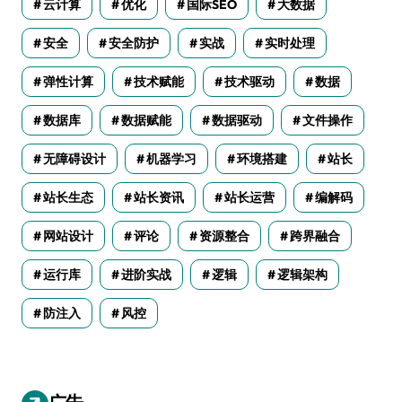
云计算
优化
国际SEO
大数据
安全
安全防护
实战
实时处理
弹性计算
技术赋能
技术驱动
数据
数据库
数据赋能
数据驱动
文件操作
无障碍设计
机器学习
环境搭建
站长
站长生态
站长资讯
站长运营
编解码
网站设计
评论
资源整合
跨界融合
运行库
进阶实战
逻辑
逻辑架构
防注入
风控