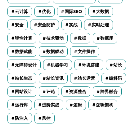
云计算
优化
国际SEO
大数据
安全
安全防护
实战
实时处理
弹性计算
技术驱动
数据
数据库
数据赋能
数据驱动
文件操作
无障碍设计
机器学习
环境搭建
站长
站长生态
站长资讯
站长运营
编解码
网站设计
评论
资源整合
跨界融合
运行库
进阶实战
逻辑
逻辑架构
防注入
风控