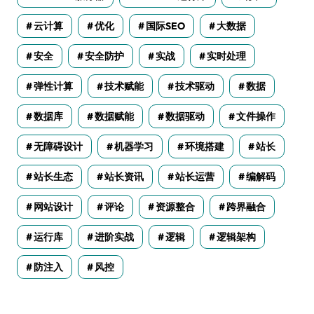
云计算
优化
国际SEO
大数据
安全
安全防护
实战
实时处理
弹性计算
技术赋能
技术驱动
数据
数据库
数据赋能
数据驱动
文件操作
无障碍设计
机器学习
环境搭建
站长
站长生态
站长资讯
站长运营
编解码
网站设计
评论
资源整合
跨界融合
运行库
进阶实战
逻辑
逻辑架构
防注入
风控