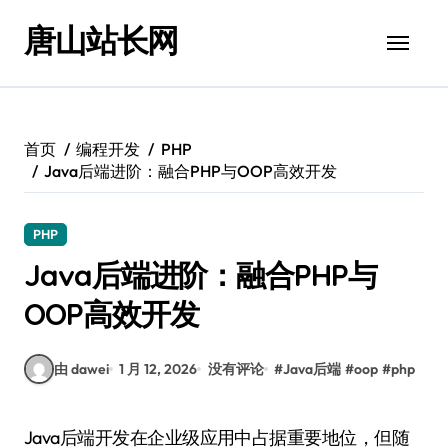
跳
唐山站长网
转
到
内
容
首页
编程开发
PHP
Java后端进阶：融合PHP与OOP高效开发
PHP
Java后端进阶：融合PHP与
OOP高效开发
由 dawei
1 月 12, 2026
没有评论
#
Java后端
#
oop
#
php
Java后端开发在企业级应用中占据重要地位，但随