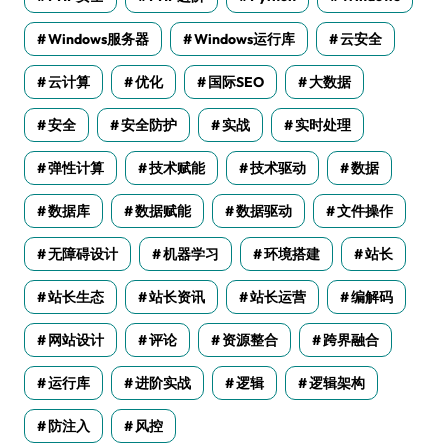
Windows服务器
Windows运行库
云安全
云计算
优化
国际SEO
大数据
安全
安全防护
实战
实时处理
弹性计算
技术赋能
技术驱动
数据
数据库
数据赋能
数据驱动
文件操作
无障碍设计
机器学习
环境搭建
站长
站长生态
站长资讯
站长运营
编解码
网站设计
评论
资源整合
跨界融合
运行库
进阶实战
逻辑
逻辑架构
防注入
风控