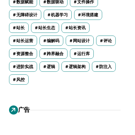
数据赋能
数据驱动
文件操作
无障碍设计
机器学习
环境搭建
站长
站长生态
站长资讯
站长运营
编解码
网站设计
评论
资源整合
跨界融合
运行库
进阶实战
逻辑
逻辑架构
防注入
风控
广告