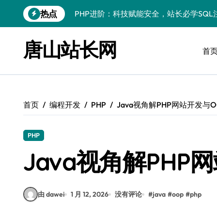
跳
热点
PHP进阶：科技赋能安全，站长必学防注
转
到
PHP进阶秘籍：自动化运维视角下的安全
内
唐山站长网
容
首
PHP进阶：科技赋能，深度解码安全防注
云安全护航传媒数据新趋势
数据驱动，科技赋能无障碍传媒革新
首页
编程开发
PHP
Java视角解PHP网站开发与
VR跨界融合新趋势：站长资源全攻略
数据驱动传媒革新：Android站长资讯全
PHP
云计算弹性架构：智能资源调配揭秘
Java视角解PHP
PHP进阶：机器学习赋能安全策略，智防
由 dawei
1 月 12, 2026
没有评论
#
java
#
oop
#
php