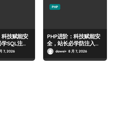
PHP
：科技赋能安
PHP进阶：科技赋能安
学SQL注入
全，站长必学防注入核
略
心策略
月 7, 2026
dawei
8 月 7, 2026