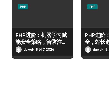
PHP
PHP
PHP进阶：机器学习赋
PHP进阶
能安全策略，智防注入
全，站长必
攻克后端性能瓶颈
防御全攻
dawei
8 月 7, 2026
dawei
8 