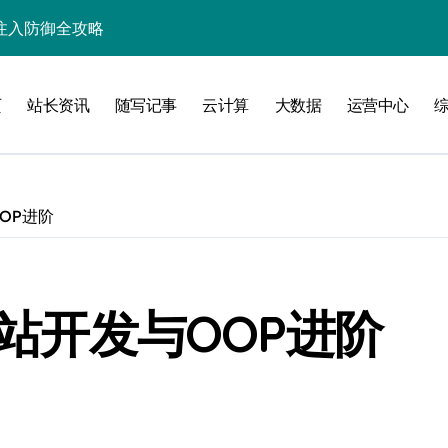
入核心策略
防注入科技实战
页
站长资讯
随写记事
云计算
大数据
运营中心
入实战秘籍
OOP进阶
攻略
网站开发与OOP进阶
注入攻克后端性能瓶颈