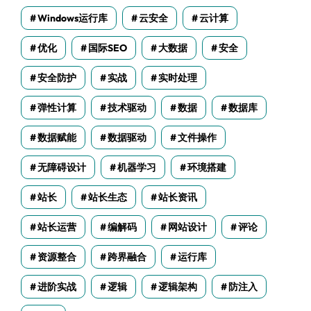
Windows运行库
云安全
云计算
优化
国际SEO
大数据
安全
安全防护
实战
实时处理
弹性计算
技术驱动
数据
数据库
数据赋能
数据驱动
文件操作
无障碍设计
机器学习
环境搭建
站长
站长生态
站长资讯
站长运营
编解码
网站设计
评论
资源整合
跨界融合
运行库
进阶实战
逻辑
逻辑架构
防注入