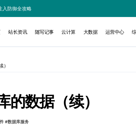
L注入防御全攻略
入核心策略
页
站长资讯
随写记事
云计算
大数据
运营中心
防注入科技实战
入实战秘籍
续）
攻略
库的数据（续）
注入攻克后端性能瓶颈
件
#
数据库服务