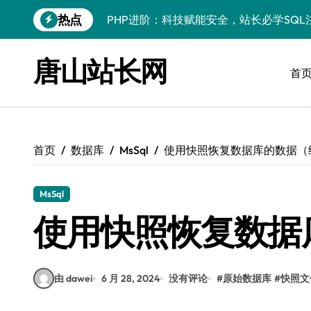
跳
热点
PHP进阶：科技赋能安全，站长必学SQ
转
到
PHP进阶：科技赋能安全，站长必学防注
内
唐山站长网
容
首
PHP进阶秘籍：自动化运维视角下的安全
PHP进阶：科技赋能，深度解码安全防注
云安全护航传媒数据新趋势
首页
数据库
MsSql
使用快照恢复数据库的数据（
数据驱动，科技赋能无障碍传媒革新
VR跨界融合新趋势：站长资源全攻略
MsSql
数据驱动传媒革新：Android站长资讯全
使用快照恢复数据
云计算弹性架构：智能资源调配揭秘
PHP进阶：机器学习赋能安全策略，智防
由 dawei
6 月 28, 2024
没有评论
#
原始数据库
#
快照文