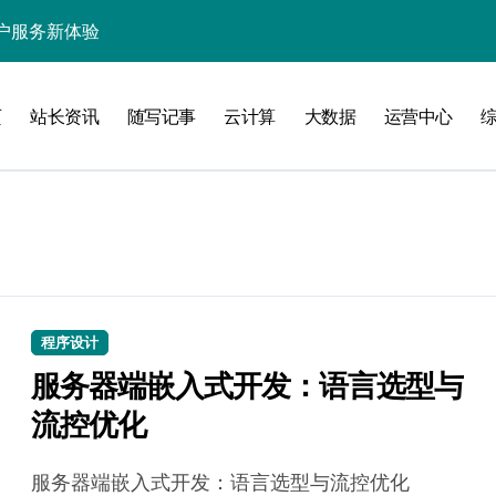
户服务新体验
处理引领数据流新纪元
页
站长资讯
随写记事
云计算
大数据
运营中心
据秒级决策响应
大数据处理新科技
动数据处理效能跃升
数据科技新飞跃
控信息流
体大数据处理革新
程序设计
服务器端嵌入式开发：语言选型与
技驱动的性能优化术
流控优化
现飞跃增长
服务器端嵌入式开发：语言选型与流控优化