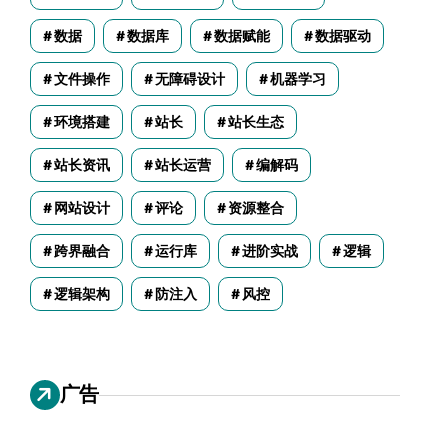
数据
数据库
数据赋能
数据驱动
文件操作
无障碍设计
机器学习
环境搭建
站长
站长生态
站长资讯
站长运营
编解码
网站设计
评论
资源整合
跨界融合
运行库
进阶实战
逻辑
逻辑架构
防注入
风控
广告