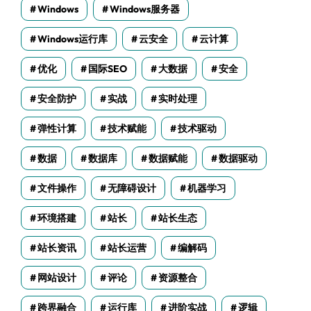
Windows
Windows服务器
Windows运行库
云安全
云计算
优化
国际SEO
大数据
安全
安全防护
实战
实时处理
弹性计算
技术赋能
技术驱动
数据
数据库
数据赋能
数据驱动
文件操作
无障碍设计
机器学习
环境搭建
站长
站长生态
站长资讯
站长运营
编解码
网站设计
评论
资源整合
跨界融合
运行库
进阶实战
逻辑