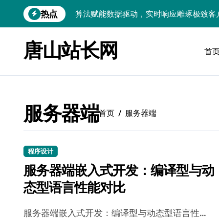
跳
热点
算法赋能数据驱动，实时响应雕琢极致客
转
到
技术护航：Android大数据引擎，实时
内
唐山站长网
容
首
技术赋能：科技筑基实时引擎，智驱大数
技术破局：实时引擎赋能数据洪流，重塑
大数据架构下实时引擎优化：技术革新驱
服务器端
技术赋能：实时数据处理引擎驱动企业大
首页
服务器端
大数据赋能运维：实时处理提效，精准调
技术赋能：构建高效实时引擎，驱动多媒
程序设计
服务器端嵌入式开发：编译型与动
Go语言赋能大数据：实时引擎构建与科
态型语言性能对比
数据引擎科技赋能：实时处理驱动效能实
服务器端嵌入式开发：编译型与动态型语言性…