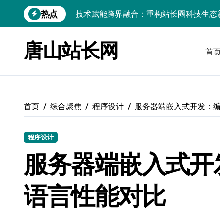
跳
热点
边缘AI赋能跨界融合，驱动站长资讯生态
转
到
科技赋能评论洞察，技术驱动站长内核效
内
唐山站长网
容
首
科技赋能评论解析：技术驱动站长资讯价
区块链赋能评论数据驱动，站长资讯提炼
内核双驱赋能技术革新，站长资讯提炼迈
首页
综合聚焦
程序设计
服务器端嵌入式开发：
高并发视角下：评论区数据掘金内核解密
技术赋能站长资讯：科技洞察评论，高效
程序设计
科技赋能评论挖掘，技术精析站长资讯提
服务器端嵌入式开
服务器技术跨界融合创新，赋能站长掘金
语言性能对比