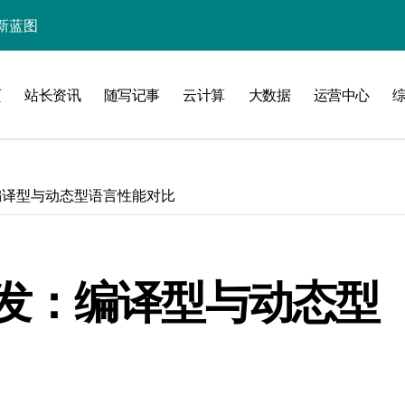
智变新篇
率双升级
页
站长资讯
随写记事
云计算
大数据
运营中心
值新跃迁
迎科技新范式
入智能科技新境
编译型与动态型语言性能对比
与极速提炼术
提炼内容精髓
内容价值
发：编译型与动态型
科技新蓝海