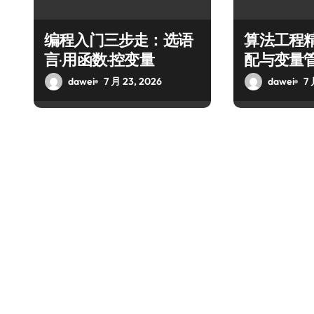
编程入门三步走：选语
算法工程
言·用函数·控变量
配与变量
dawei
7 月 23, 2026
dawei
7 