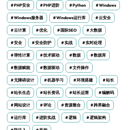
PHP安全
PHP进阶
Python
Windows
Windows服务器
Windows运行库
云安全
云计算
优化
国际SEO
大数据
安全
安全防护
实战
实时处理
弹性计算
技术驱动
数据
数据库
数据赋能
数据驱动
文件操作
无障碍设计
机器学习
环境搭建
站长
站长生态
站长资讯
站长运营
编解码
网站设计
评论
资源整合
跨界融合
运行库
进阶实战
逻辑
逻辑架构
防注入
风控