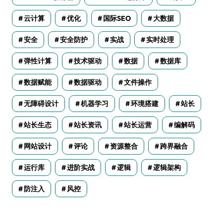
云计算
优化
国际SEO
大数据
安全
安全防护
实战
实时处理
弹性计算
技术驱动
数据
数据库
数据赋能
数据驱动
文件操作
无障碍设计
机器学习
环境搭建
站长
站长生态
站长资讯
站长运营
编解码
网站设计
评论
资源整合
跨界融合
运行库
进阶实战
逻辑
逻辑架构
防注入
风控