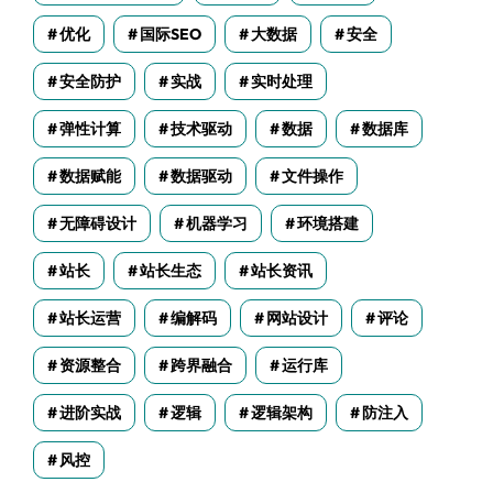
优化
国际SEO
大数据
安全
安全防护
实战
实时处理
弹性计算
技术驱动
数据
数据库
数据赋能
数据驱动
文件操作
无障碍设计
机器学习
环境搭建
站长
站长生态
站长资讯
站长运营
编解码
网站设计
评论
资源整合
跨界融合
运行库
进阶实战
逻辑
逻辑架构
防注入
风控