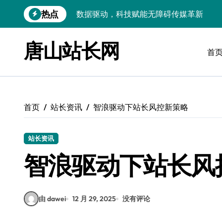
跳
热点
VR跨界融合新趋势：站长资源全攻略
转
到
数据驱动传媒革新：Android站长资讯全
内
唐山站长网
容
首
云计算弹性架构：智能资源调配揭秘
数据驱动传媒革新：交互优化实战解析
弹性计算架构下云客户端优化实践
首页
站长资讯
智浪驱动下站长风控新策略
数据驱动下的传媒生态量子跃迁
评论区掘金：技术站长内核提炼术
站长资讯
数据驱动创新：科技赋能传媒增长
智浪驱动下站长风
云安全护航传媒数据新趋势
由 dawei
12 月 29, 2025
没有评论