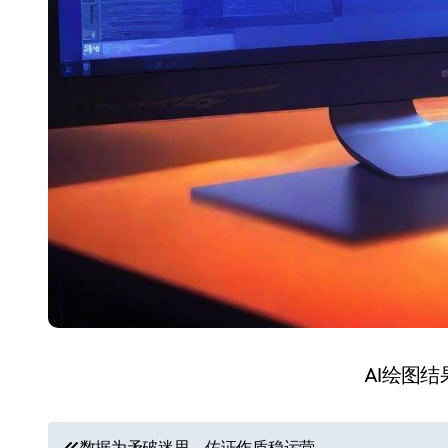
AI绘图
文
数据为矛破迷思，佐证作盾稳运营