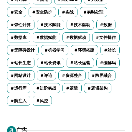
安全
安全防护
实战
实时处理
弹性计算
技术赋能
技术驱动
数据
数据库
数据赋能
数据驱动
文件操作
无障碍设计
机器学习
环境搭建
站长
站长生态
站长资讯
站长运营
编解码
网站设计
评论
资源整合
跨界融合
运行库
进阶实战
逻辑
逻辑架构
防注入
风控
广告