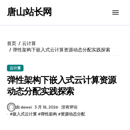
跳
唐山站长网
转
到
内
容
首页
云计算
弹性架构下嵌入式云计算资源动态分配实践探索
云计算
弹性架构下嵌入式云计算资源
动态分配实践探索
由 dawei
3 月 18, 2026
没有评论
#
嵌入式云计算
#
弹性架构
#
资源动态分配