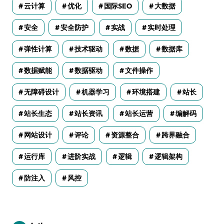
云计算
优化
国际SEO
大数据
安全
安全防护
实战
实时处理
弹性计算
技术驱动
数据
数据库
数据赋能
数据驱动
文件操作
无障碍设计
机器学习
环境搭建
站长
站长生态
站长资讯
站长运营
编解码
网站设计
评论
资源整合
跨界融合
运行库
进阶实战
逻辑
逻辑架构
防注入
风控