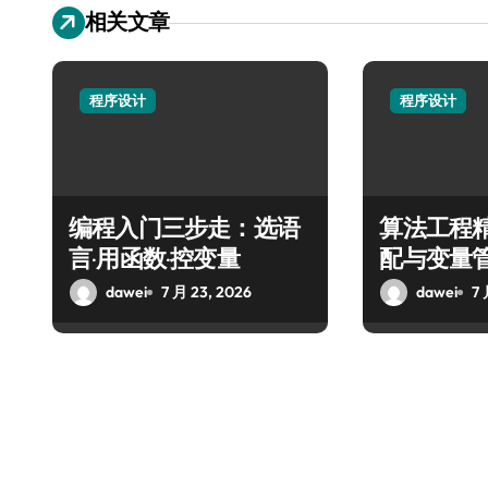
相关文章
程序设计
程序设计
编程入门三步走：选语
算法工程
言·用函数·控变量
配与变量
dawei
7 月 23, 2026
dawei
7 