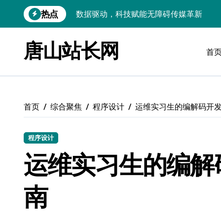
跳
热点
VR跨界融合新趋势：站长资源全攻略
转
到
数据驱动传媒革新：Android站长资讯全
内
唐山站长网
容
首
云计算弹性架构：智能资源调配揭秘
数据驱动传媒革新：交互优化实战解析
弹性计算架构下云客户端优化实践
首页
综合聚焦
程序设计
运维实习生的编解码开
数据驱动下的传媒生态量子跃迁
评论区掘金：技术站长内核提炼术
程序设计
数据驱动创新：科技赋能传媒增长
运维实习生的编解
云安全护航传媒数据新趋势
南