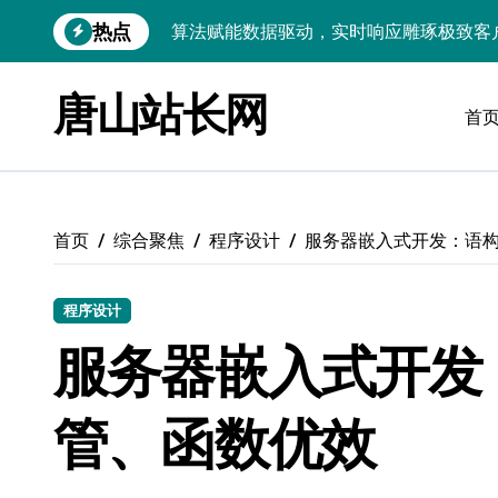
跳
热点
转
技术护航：Android大数据引擎，实时
到
技术赋能：科技筑基实时引擎，智驱大数
内
唐山站长网
容
首
技术破局：实时引擎赋能数据洪流，重塑
大数据架构下实时引擎优化：技术革新驱
技术赋能：实时数据处理引擎驱动企业大
首页
综合聚焦
程序设计
服务器嵌入式开发：语
大数据赋能运维：实时处理提效，精准调
技术赋能：构建高效实时引擎，驱动多媒
程序设计
服务器嵌入式开发
Go语言赋能大数据：实时引擎构建与科
数据引擎科技赋能：实时处理驱动效能实
管、函数优效