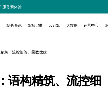
处理引领数据流新纪元
据秒级决策响应
页
站长资讯
随写记事
云计算
大数据
运营中心
大数据处理新科技
动数据处理效能跃升
数据科技新飞跃
构精筑、流控细管、函数优效
控信息流
体大数据处理革新
：语构精筑、流控细
技驱动的性能优化术
现飞跃增长