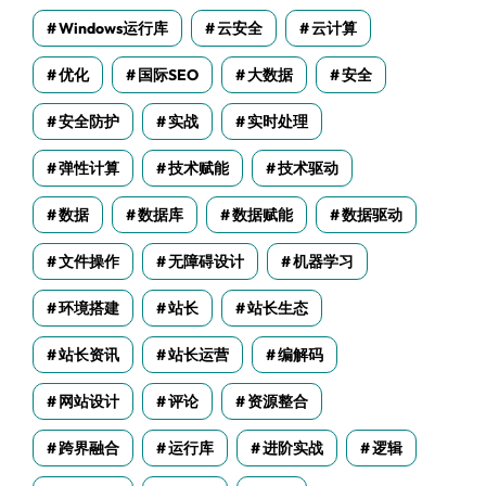
Windows运行库
云安全
云计算
优化
国际SEO
大数据
安全
安全防护
实战
实时处理
弹性计算
技术赋能
技术驱动
数据
数据库
数据赋能
数据驱动
文件操作
无障碍设计
机器学习
环境搭建
站长
站长生态
站长资讯
站长运营
编解码
网站设计
评论
资源整合
跨界融合
运行库
进阶实战
逻辑