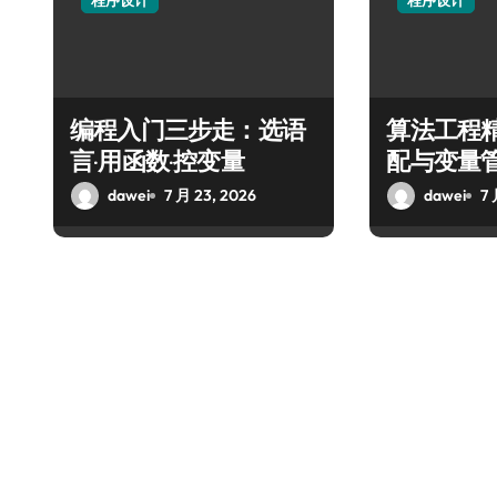
程序设计
程序设计
编程入门三步走：选语
算法工程
言·用函数·控变量
配与变量
dawei
7 月 23, 2026
dawei
7 