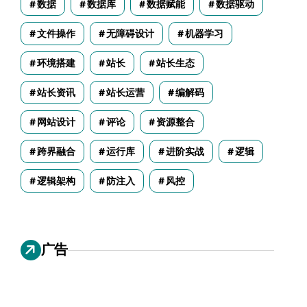
数据
数据库
数据赋能
数据驱动
文件操作
无障碍设计
机器学习
环境搭建
站长
站长生态
站长资讯
站长运营
编解码
网站设计
评论
资源整合
跨界融合
运行库
进阶实战
逻辑
逻辑架构
防注入
风控
广告