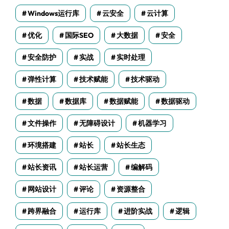
Windows运行库
云安全
云计算
优化
国际SEO
大数据
安全
安全防护
实战
实时处理
弹性计算
技术赋能
技术驱动
数据
数据库
数据赋能
数据驱动
文件操作
无障碍设计
机器学习
环境搭建
站长
站长生态
站长资讯
站长运营
编解码
网站设计
评论
资源整合
跨界融合
运行库
进阶实战
逻辑