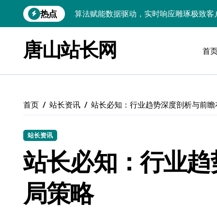
跳
热点
技术护航：Android大数据引擎，实时
转
到
技术赋能：科技筑基实时引擎，智驱大数
内
唐山站长网
容
首
技术破局：实时引擎赋能数据洪流，重塑
大数据架构下实时引擎优化：技术革新驱
技术赋能：实时数据处理引擎驱动企业大
首页
站长资讯
站长必知：行业趋势深度剖析与前瞻
大数据赋能运维：实时处理提效，精准调
技术赋能：构建高效实时引擎，驱动多媒
站长资讯
Go语言赋能大数据：实时引擎构建与科
站长必知：行业趋
数据引擎科技赋能：实时处理驱动效能实
局策略