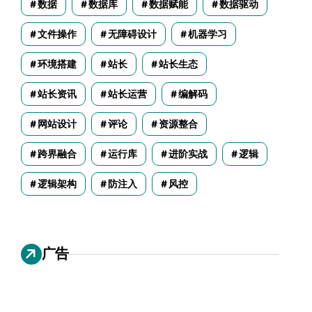
数据
数据库
数据赋能
数据驱动
文件操作
无障碍设计
机器学习
环境搭建
站长
站长生态
站长资讯
站长运营
编解码
网站设计
评论
资源整合
跨界融合
运行库
进阶实战
逻辑
逻辑架构
防注入
风控
广告