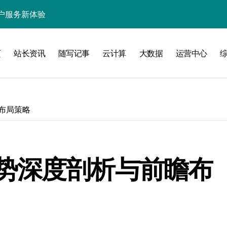
处理引领数据流新纪元
据秒级决策响应
页
站长资讯
随写记事
云计算
大数据
运营中心
大数据处理新科技
动数据处理效能跃升
数据科技新飞跃
布局策略
控信息流
体大数据处理革新
技驱动的性能优化术
势深度剖析与前瞻布
现飞跃增长