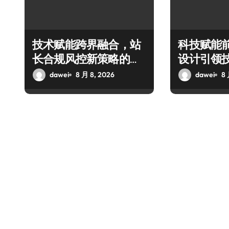
技术赋能跨界融合，站
科技赋能
长合规风控新策略的科
设计引领
技破局之道
融合新潮
dawei
8 月 8, 2026
dawei
8 