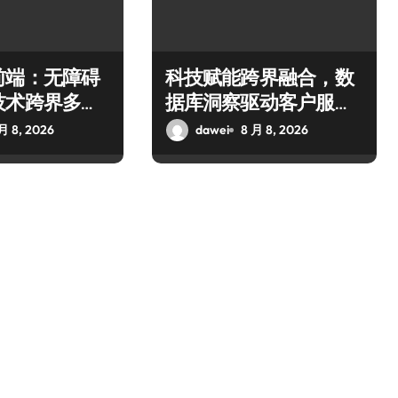
前端：无障碍
科技赋能跨界融合，数
技术跨界多元
据库洞察驱动客户服务
新升级
月 8, 2026
dawei
8 月 8, 2026