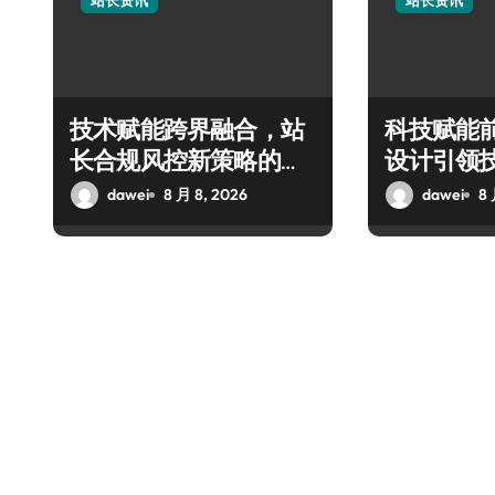
站长资讯
站长资讯
技术赋能跨界融合，站
科技赋能
长合规风控新策略的科
设计引领
技破局之道
融合新潮
dawei
8 月 8, 2026
dawei
8 