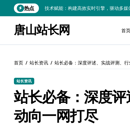
跳
热点
转
Go语言赋能大数据：实时引擎构建与科
到
内
技术赋能：构建实时引擎，解锁大数据核
唐山站长网
容
首
技术赋能跨界融合，站长合规风控新策略
科技赋能前端：无障碍设计引领技术跨界
科技赋能跨界融合，数据库洞察驱动客户
首页
站长资讯
站长必备：深度评述、实战评测、行
外闻科技新趋势，跨界融合赋能前端站长
跨界洞察数据脉搏，科技融合赋能站长风
站长资讯
站长必备：深度评
服务器技术融合赋能科技，开启站长跨界
大数据赋能运维：实时处理提效，精准调
动向一网打尽