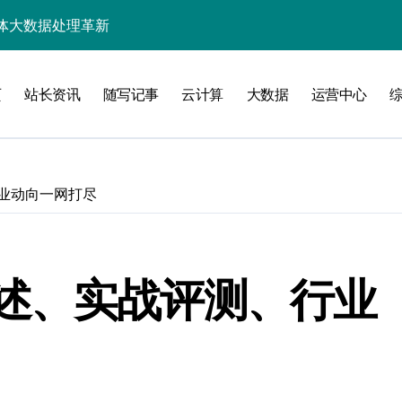
技驱动的性能优化术
心价值新潜力
页
站长资讯
随写记事
云计算
大数据
运营中心
的科技破局之道
多元融合新潮
服务新升级
业动向一网打尽
优化升级
控新智略
述、实战评测、行业
创新新趋势
控信息流