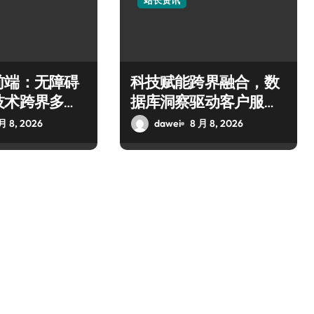
站长资讯
前端：无障碍
科技赋能跨界融合，数
技术跨界多元
据库洞察驱动客户服务
新升级
月 8, 2026
dawei
8 月 8, 2026