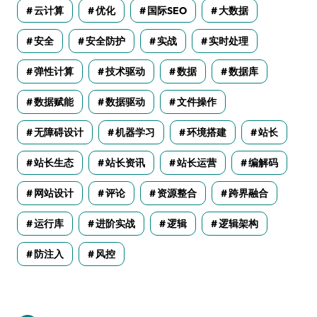
云计算
优化
国际SEO
大数据
安全
安全防护
实战
实时处理
弹性计算
技术驱动
数据
数据库
数据赋能
数据驱动
文件操作
无障碍设计
机器学习
环境搭建
站长
站长生态
站长资讯
站长运营
编解码
网站设计
评论
资源整合
跨界融合
运行库
进阶实战
逻辑
逻辑架构
防注入
风控