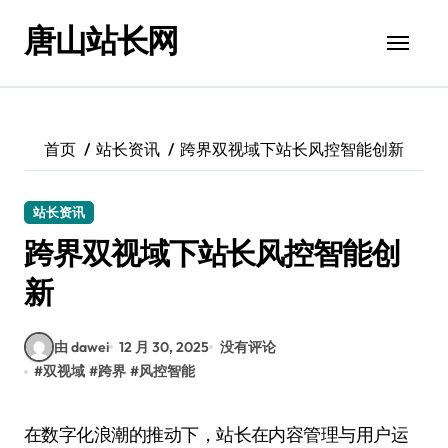
跳
唐山站长网
转
到
内
容
首页
站长资讯
跨界双视域下站长风控智能创新
站长资讯
跨界双视域下站长风控智能创
新
由 dawei
12 月 30, 2025
没有评论
#
双视域
#
跨界
#
风控智能
在数字化浪潮的推动下，站长在内容管理与用户运