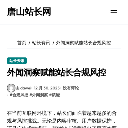
跳
唐山站长网
转
到
内
容
首页
站长资讯
外闻洞察赋能站长合规风控
站长资讯
外闻洞察赋能站长合规风控
由 dawei
12 月 30, 2025
没有评论
#
合规风控
#
外闻洞察
#
赋能
在当前互联网环境下，站长们面临着越来越多的合
规与风控挑战。无论是内容审核、用户数据保护，