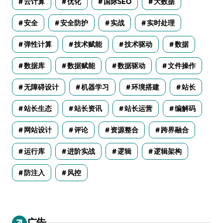
云计算
优化
国际SEO
大数据
安全
安全防护
实战
实时处理
弹性计算
技术赋能
技术驱动
数据
数据库
数据赋能
数据驱动
文件操作
无障碍设计
机器学习
环境搭建
站长
站长生态
站长资讯
站长运营
编解码
网站设计
评论
资源整合
跨界融合
运行库
进阶实战
逻辑
逻辑架构
防注入
风控
广告