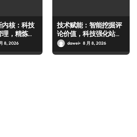
新内核：科技
技术赋能：智能挖掘评
管理，精炼内
论价值，科技强化站内
境
内容核心
月 8, 2026
dawei
8 月 8, 2026