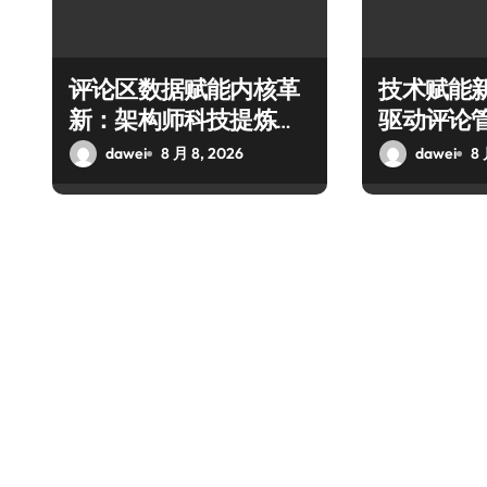
评论区数据赋能内核革
技术赋能
新：架构师科技提炼突
驱动评论
破新路径
容艺术新
dawei
8 月 8, 2026
dawei
8 