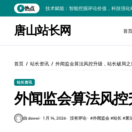
跳
热点
技术赋能：智能挖掘评论价值，科技强化
转
到
鸿蒙内核技术深探：借评论之眼，炼开发
内
唐山站长网
容
首
科技赋能营销：安全专家支招，强化评论
评论数据深挖掘，技术内核赋能资讯提炼
VR站长科技利器：技术洞察评论，驱动
首页
站长资讯
外闻监会算法风控升级，站长破局之
技术赋能：革新评论核心引擎，助推资讯
AI技术赋能iOS内核：评论数据智析驱动
站长资讯
测试工程师力荐：PHP进阶秘籍，科技护
外闻监会算法风控
评论区数据赋能内核革新：架构师科技提
由 dawei
1 月 14, 2026
没有评论
#
外闻监会
#
站长
#
算