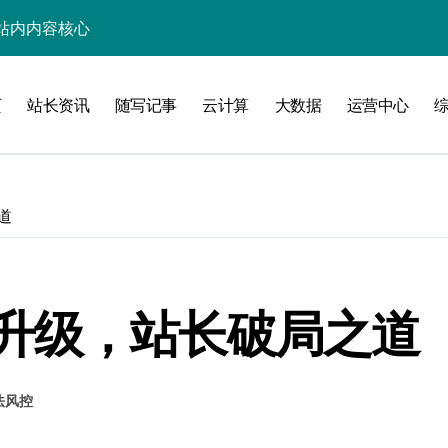
站内内容核心
者科技提炼硬功
页
站长资讯
随写记事
云计算
大数据
运营中心
区智滤护安全
新范式
内容智能化升级
道
价值指数级攀升
站长资讯科技跃迁
航安全防注入
升级，站长破局之道
炼突破新路径
法风控