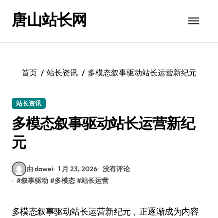
跳
唐山站长网
转
到
内
容
首页
站长资讯
多模态叙事驱动站长运营新纪元
站长资讯
多模态叙事驱动站长运营新纪
元
由 dawei
1 月 23, 2026
没有评论
#
叙事驱动
#
多模态
#
站长运营
多模态叙事驱动站长运营新纪元，正逐渐成为内容