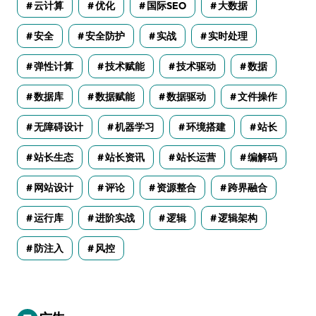
云计算
优化
国际SEO
大数据
安全
安全防护
实战
实时处理
弹性计算
技术赋能
技术驱动
数据
数据库
数据赋能
数据驱动
文件操作
无障碍设计
机器学习
环境搭建
站长
站长生态
站长资讯
站长运营
编解码
网站设计
评论
资源整合
跨界融合
运行库
进阶实战
逻辑
逻辑架构
防注入
风控