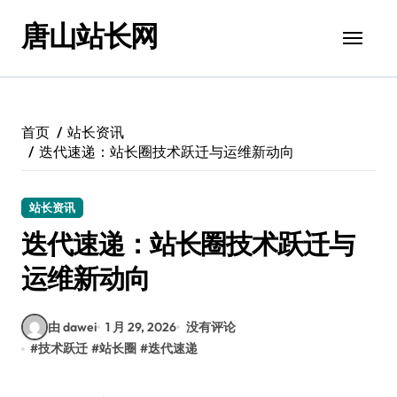
跳
唐山站长网
转
到
内
容
首页
站长资讯
迭代速递：站长圈技术跃迁与运维新动向
站长资讯
迭代速递：站长圈技术跃迁与
运维新动向
由 dawei
1 月 29, 2026
没有评论
#
技术跃迁
#
站长圈
#
迭代速递