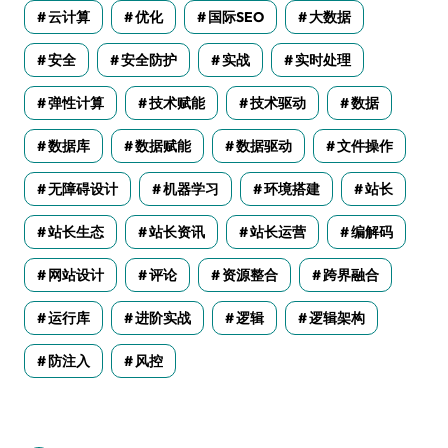
云计算
优化
国际SEO
大数据
安全
安全防护
实战
实时处理
弹性计算
技术赋能
技术驱动
数据
数据库
数据赋能
数据驱动
文件操作
无障碍设计
机器学习
环境搭建
站长
站长生态
站长资讯
站长运营
编解码
网站设计
评论
资源整合
跨界融合
运行库
进阶实战
逻辑
逻辑架构
防注入
风控