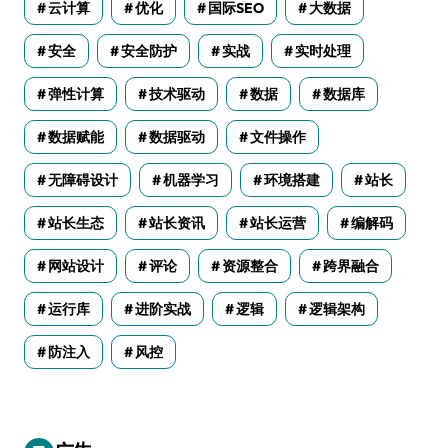
云计算
优化
国际SEO
大数据
安全
安全防护
实战
实时处理
弹性计算
技术驱动
数据
数据库
数据赋能
数据驱动
文件操作
无障碍设计
机器学习
环境搭建
站长
站长生态
站长资讯
站长运营
编解码
网站设计
评论
资源整合
跨界融合
运行库
进阶实战
逻辑
逻辑架构
防注入
风控