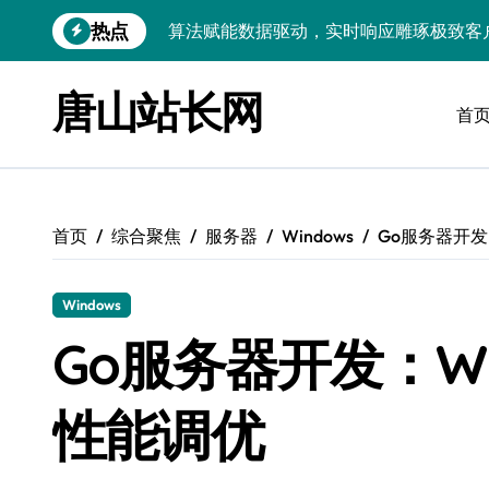
跳
热点
技术护航：Android大数据引擎，实时
转
到
技术赋能：科技筑基实时引擎，智驱大数
内
唐山站长网
容
首
技术破局：实时引擎赋能数据洪流，重塑
大数据架构下实时引擎优化：技术革新驱
技术赋能：实时数据处理引擎驱动企业大
首页
综合聚焦
服务器
Windows
Go服务器开发
大数据赋能运维：实时处理提效，精准调
技术赋能：构建高效实时引擎，驱动多媒
Windows
Go语言赋能大数据：实时引擎构建与科
Go服务器开发：Wi
数据引擎科技赋能：实时处理驱动效能实
性能调优