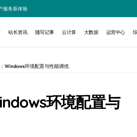
处理引领数据流新纪元
据秒级决策响应
页
站长资讯
随写记事
云计算
大数据
运营中心
大数据处理新科技
动数据处理效能跃升
数据科技新飞跃
：Windows环境配置与性能调优
控信息流
体大数据处理革新
技驱动的性能优化术
ndows环境配置与
现飞跃增长